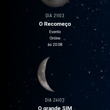
DIA 21|03
O Recomeço
Evento
Online
às 20:08
DIA 24|03
O grande SIM